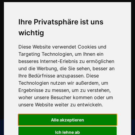
Kontakt
PK Mietverwaltung UG
Ihre Privatsphäre ist uns
Bahnhofstraße 11A
wichtig
29221 Celle
05141 - 99 33 325
Diese Website verwendet Cookies und
info@celle-mietverwaltung.de
Targeting Technologien, um Ihnen ein
besseres Internet-Erlebnis zu ermöglichen
Einsatzgebiet
und die Werbung, die Sie sehen, besser an
Ihre Bedürfnisse anzupassen. Diese
Sondereigentumsverwaltung Celle
Technologien nutzen wir außerdem, um
Sondereigentumsverwaltung Salzgitter
Ergebnisse zu messen, um zu verstehen,
Sondereigentumsverwaltung Hannover
woher unsere Besucher kommen oder um
unsere Website weiter zu entwickeln.
Cookie-Einstellungen ändern
Alle akzeptieren
Ich lehne ab