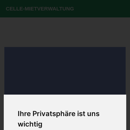
Sondereigentumsverwaltu
Celle
HOME
SONDEREIGENTUMSVERWALTUNG
CELLE
Ihre Privatsphäre ist uns
wichtig