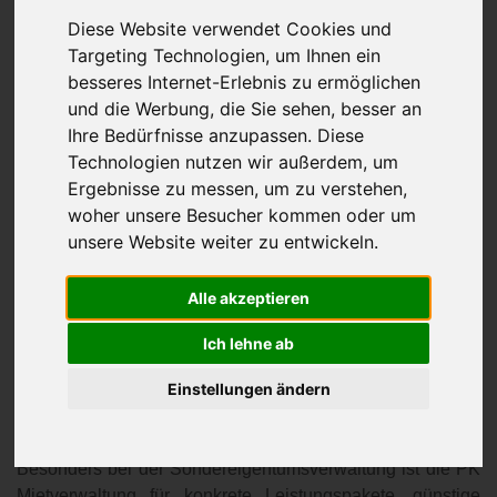
Diese Website verwendet Cookies und
Targeting Technologien, um Ihnen ein
besseres Internet-Erlebnis zu ermöglichen
und die Werbung, die Sie sehen, besser an
Ihre Bedürfnisse anzupassen. Diese
Sondereigentumsverwaltung
Technologien nutzen wir außerdem, um
BEI DER VERMITTLUNG GEEIGNETER MIETER UND
Ergebnisse zu messen, um zu verstehen,
DER SONDEREIGENTUMSVERWALTUNG IN CELLE
woher unsere Besucher kommen oder um
TRITT IHR EXPERTE MIT FUNDIERTEM FACHWISSEN
unsere Website weiter zu entwickeln.
UND EMPATHIE AUF.
Alle akzeptieren
Das inhabergeführte Unternehmen ist seit vielen Jahren
auf dem regionalen Immobilienmarkt in Celle aktiv und als
Ich lehne ab
erfahrener Mietverwalter bekannt. Dementsprechend
profitieren Sie vor allem bei
Einstellungen ändern
der Sondereigentumsverwaltung in Celle von einem
riesigen Erfahrungswert und zufriedenen Kunden.
Besonders bei der Sondereigentumsverwaltung ist die PK
Mietverwaltung für konkrete Leistungspakete, günstige